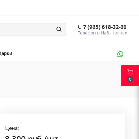
7 (965) 618-32-60
дарки
0
Цена:
8 300
руб.
/шт.