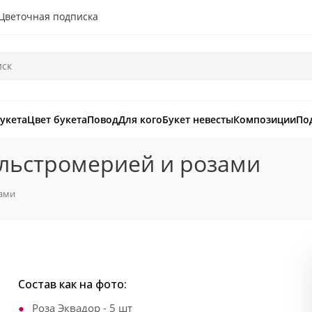
Цветочная подписка
букета
Цвет букета
Повод
Для кого
Букет невесты
Композиции
По
альстромерией и розами
зами
Состав как на фото:
Роза Эквадор - 5 шт