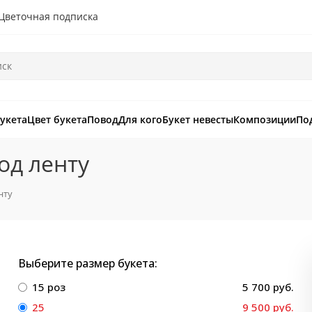
Цветочная подписка
букета
Цвет букета
Повод
Для кого
Букет невесты
Композиции
По
од ленту
нту
Выберите размер букета:
15 роз
5 700 руб.
25
9 500 руб.