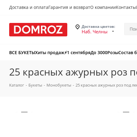
Доставка и оплата
Гарантия и возврат
О компании
Контакты
Доставка цветов:
Наб. Челны
ВСЕ БУКЕТЫ
Хиты продаж
⚡️1 сентября
До 3000
Розы
Состав 
25 красных ажурных роз п
Каталог
-
Букеты
-
Монобукеты
-
25 красных ажурных роз под ле