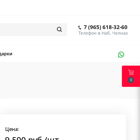
7 (965) 618-32-60
дарки
0
Цена:
9 500
руб.
/шт.