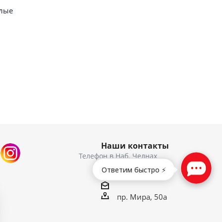
елые
Наши контакты
7 (965) 618-32-60
Ответим быстро ⚡
пр. Мира, 50а