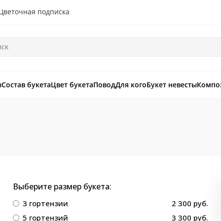
Цветочная подписка
ы
Состав букета
Цвет букета
Повод
Для кого
Букет невесты
Компо
Выберите размер букета:
3 гортензии
2 300 руб.
5 гортензий
3 300 руб.