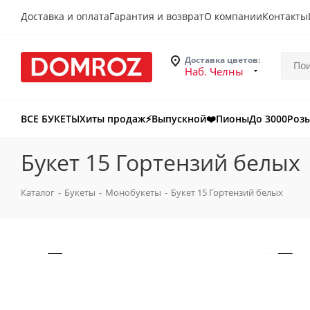
Доставка и оплата
Гарантия и возврат
О компании
Контакты
Доставка цветов:
Наб. Челны
ВСЕ БУКЕТЫ
Хиты продаж
⚡Выпускной
❤️Пионы
До 3000
Роз
Букет 15 Гортензий белых
Каталог
-
Букеты
-
Монобукеты
-
Букет 15 Гортензий белых