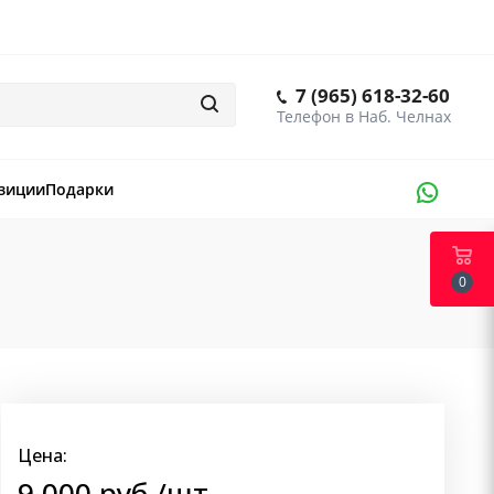
7 (965) 618-32-60
зиции
Подарки
0
Цена:
9 000
руб.
/шт.