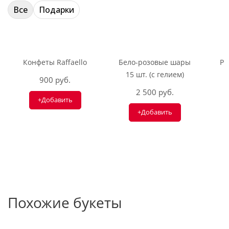
Все
Подарки
Конфеты Raffaello
Бело-розовые шары
Ри
15 шт. (с гелием)
900 руб.
2 500 руб.
+Добавить
+Добавить
Похожие букеты