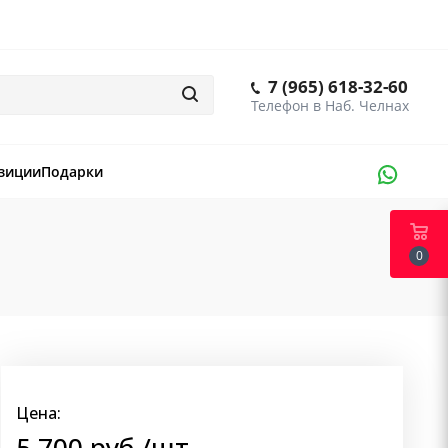
7 (965) 618-32-60
зиции
Подарки
0
Цена:
5 700
руб.
/шт.