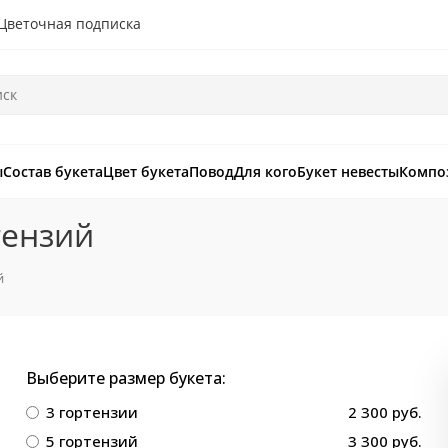
Цветочная подписка
ы
Состав букета
Цвет букета
Повод
Для кого
Букет невесты
Компо
тензий
й
Выберите размер букета:
3 гортензии
2 300 руб.
5 гортензий
3 300 руб.