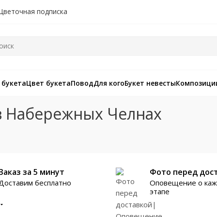
Цветочная подписка
 букета
Цвет букета
Повод
Для кого
Букет невесты
Композици
 в Набережных Челнах
Заказ за 5 минут
Фото перед дос
Доставим бесплатно
Оповещение о ка
этапе