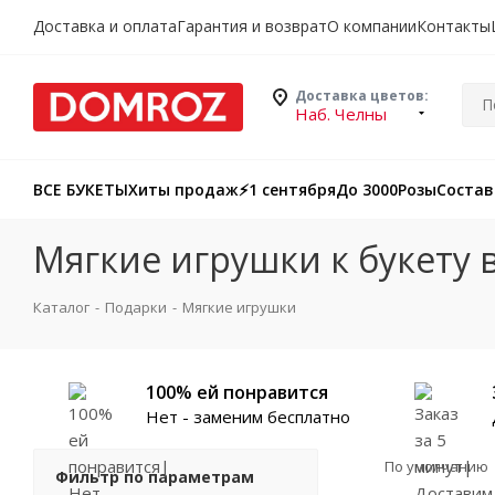
Доставка и оплата
Гарантия и возврат
О компании
Контакты
Доставка цветов:
Наб. Челны
ВСЕ БУКЕТЫ
Хиты продаж
⚡️1 сентября
До 3000
Розы
Состав
Мягкие игрушки к букету
Каталог
-
Подарки
-
Мягкие игрушки
100% ей понравится
Нет - заменим бесплатно
По умолчанию
Фильтр по параметрам