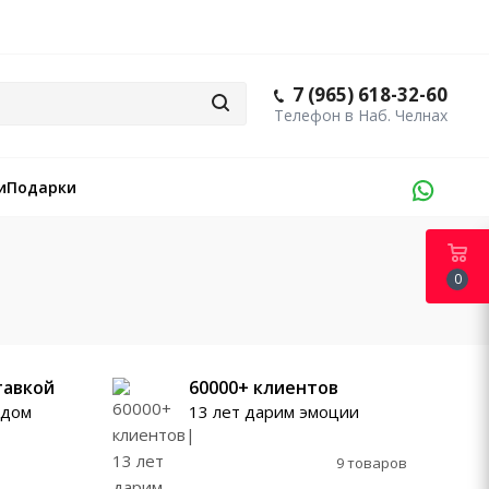
7 (965) 618-32-60
и
Подарки
0
тавкой
60000+ клиентов
ждом
13 лет дарим эмоции
9 товаров