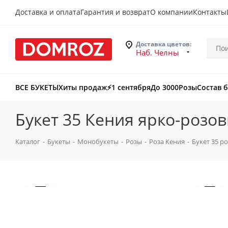
Доставка и оплата
Гарантия и возврат
О компании
Контакты
Доставка цветов:
Наб. Челны
ВСЕ БУКЕТЫ
Хиты продаж
⚡️1 сентября
До 3000
Розы
Состав 
Букет 35 Кения ярко-розо
Каталог
-
Букеты
-
Монобукеты
-
Розы
-
Роза Кения
-
Букет 35 р