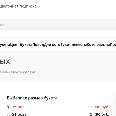
Цветочная подписка
букета
Цвет букета
Повод
Для кого
Букет невесты
Композиции
По
вых
оз Кения ярко-розовых
Выберите размер букета:
35 роз
3 990 руб.
51 роза
5 490 руб.