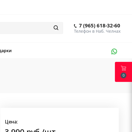
7 (965) 618-32-60
дарки
0
Цена:
3 990
руб.
/шт.