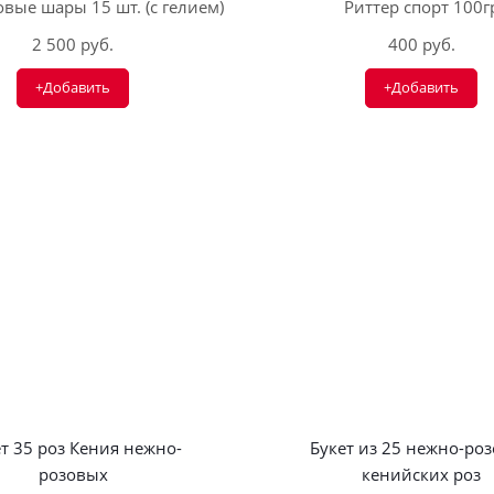
вые шары 15 шт. (с гелием)
Риттер спорт 100г
2 500 руб.
400 руб.
+Добавить
+Добавить
т 35 роз Кения нежно-
Букет из 25 нежно-ро
розовых
кенийских роз