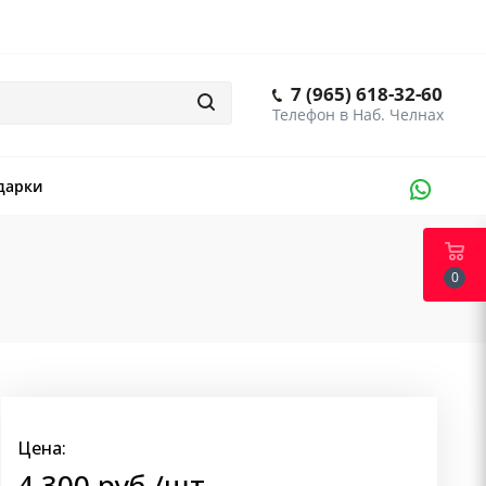
7 (965) 618-32-60
дарки
0
Цена:
4 300
руб.
/шт.