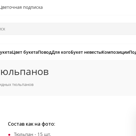
Цветочная подписка
букета
Цвет букета
Повод
Для кого
Букет невесты
Композиции
По
 тюльпанов
видных тюльпанов
Состав как на фото:
Тюльпан - 15 шт.