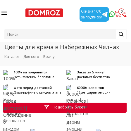
0
Скидка 10%
за подписку
Цветы для врача в Набережных Челнах
Каталог
-
Для кого
-
Врачу
100% ей понравится
Заказ за 5 минут
Нет - заменим бесплатно
Доставим бесплатно
Фото перед доставкой
60000+ клиентов
Оповещение о каждом этапе
13 лет дарим эмоции
Подобрать букет