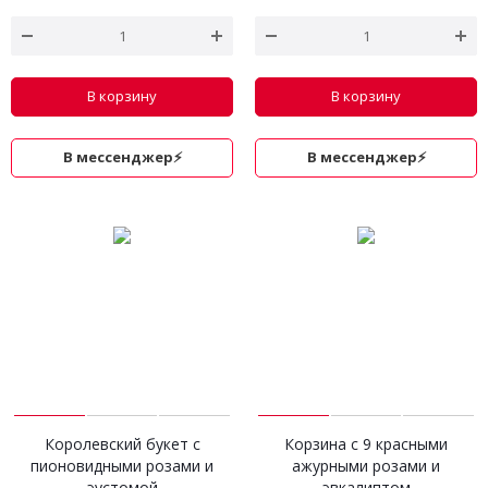
В корзину
В корзину
В мессенджер⚡
В мессенджер⚡
Королевский букет с
Корзина с 9 красными
пионовидными розами и
ажурными розами и
эустомой
эвкалиптом