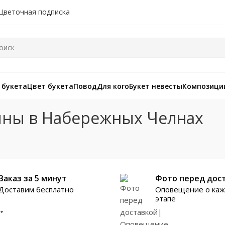
Цветочная подписка
 букета
Цвет букета
Повод
Для кого
Букет невесты
Композици
ины в Набережных Челнах
Заказ за 5 минут
Фото перед дос
Доставим бесплатно
Оповещение о ка
этапе