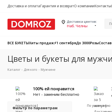
Доставка и оплата
Гарантия и возврат
О компании
Контакты
Доставка цветов:
Наб. Челны
ВСЕ БУКЕТЫ
Хиты продаж
⚡️1 сентября
До 3000
Розы
Состав
Цветы и букеты для мужч
Каталог
-
Для кого
-
Мужчине
100% ей понравится
Нет - заменим бесплатно
По умолчанию
Фильтр по параметрам