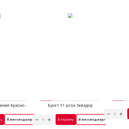
Кения Красно-
Букет 51 роза Эквадор
Букет 2
ых
Красная
 руб.
14 900 руб.
ну
В мессенджер⚡
В корзину
В мессенджер⚡