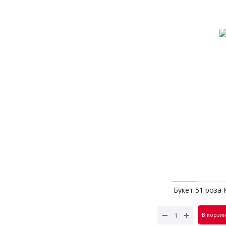
Букет 51 роза 
бел
5 490
В корзи