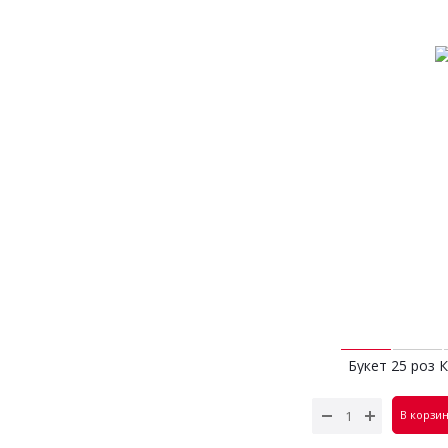
Букет 25 роз 
бел
2 990
В корзи