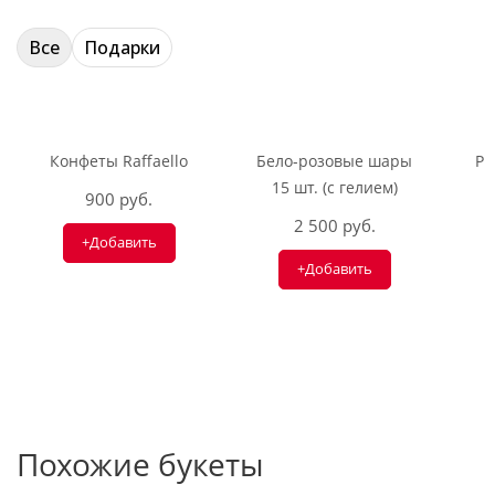
Все
Подарки
Конфеты Raffaello
Бело-розовые шары
Ри
15 шт. (с гелием)
900 руб.
2 500 руб.
+Добавить
+Добавить
Похожие букеты