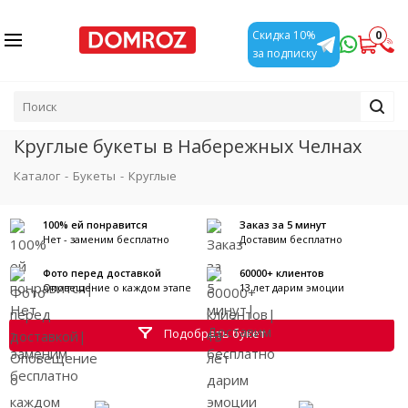
0
Скидка 10%
за подписку
Круглые букеты в Набережных Челнах
Каталог
-
Букеты
-
Круглые
100% ей понравится
Заказ за 5 минут
Нет - заменим бесплатно
Доставим бесплатно
Фото перед доставкой
60000+ клиентов
Оповещение о каждом этапе
13 лет дарим эмоции
Подобрать букет