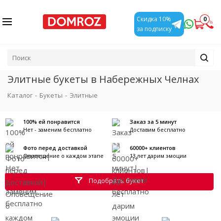
0
Скидка 10%
за подписку
Элитные букеты в Набережных Челнах
Каталог
-
Букеты
-
Элитные
100% ей понравится
Заказ за 5 минут
Нет - заменим бесплатно
Доставим бесплатно
Фото перед доставкой
60000+ клиентов
Оповещение о каждом этапе
13 лет дарим эмоции
Подобрать букет