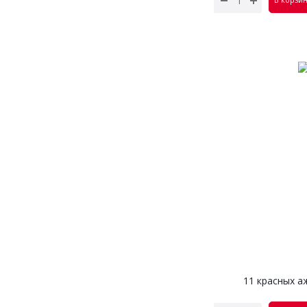
11 красных а
эвкал