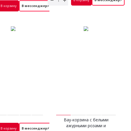
14 900 руб.
В корзину
В мессенджер⚡
 3 гортензии белые
Вау-корзина с белыми
2 300 руб.
ажурными розами и
В корзину
В мессенджер⚡