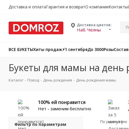
Доставка и оплата
Гарантия и возврат
О компании
Контакты
Доставка цветов:
Наб. Челны
ВСЕ БУКЕТЫ
Хиты продаж
⚡️1 сентября
До 3000
Розы
Состав
Букеты для мамы на день
Каталог
-
Повод
-
День рождения
-
День рождения мамы
100% ей понравится
Нет - заменим бесплатно
По умолчанию
Фильтр по параметрам