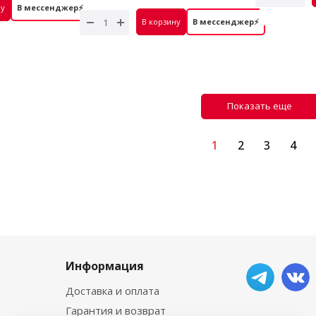
 руб.
розами
ну
В мессенджер⚡
5 700 руб.
В корзину
В мессенджер⚡
Показать еще
1
2
3
4
Информация
Доставка и оплата
Гарантия и возврат