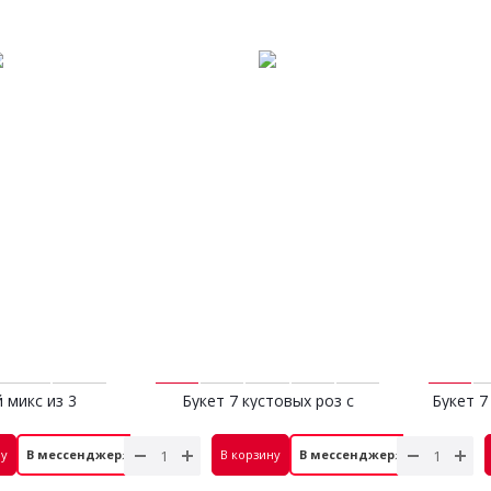
 микс из 3
Букет 7 кустовых роз с
Букет 7
нзий
эвкалиптом
 руб.
4 100 руб.
ну
В мессенджер⚡
В корзину
В мессенджер⚡