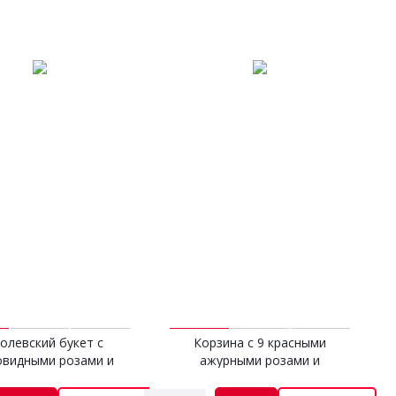
олевский букет с
Корзина с 9 красными
овидными розами и
ажурными розами и
эустомой
эвкалиптом