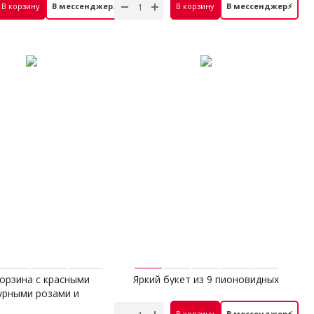
6 700 руб.
7 500 руб.
В корзину
В мессенджер⚡
В корзину
В мессенджер⚡
орзина с красными
Яркий букет из 9 пионовидных
урными розами и
роз
4 600 руб.
эвкалиптом
В корзину
В мессенджер⚡