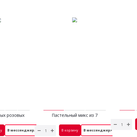
ных розовых
Пастельный микс из 7
Букет 
с эвкалиптом
гортензий
 руб.
4 700 руб.
ну
В мессенджер⚡
В корзину
В мессенджер⚡