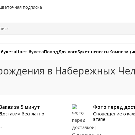
Цветочная подписка
 букета
Цвет букета
Повод
Для кого
Букет невесты
Композици
 рождения в Набережных Че
Заказ за 5 минут
Фото перед дос
Доставим бесплатно
Оповещение о ка
этапе