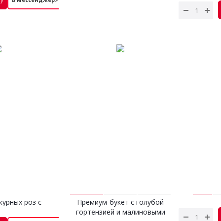
журных роз с
Премиум-букет с голубой
Букет
иптом
гортензией и малиновыми