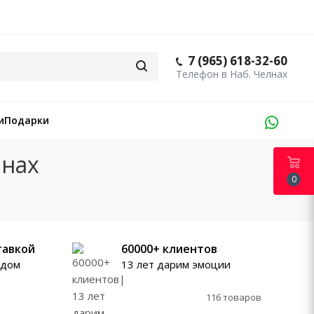
7 (965) 618-32-60
и
Подарки
лнах
0
тавкой
60000+ клиентов
ждом
13 лет дарим эмоции
116 товаров