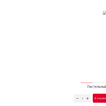
Пастельный
горте
2 300
В корзи