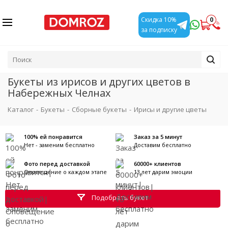
0
Скидка 10%
за подписку
Букеты из ирисов и других цветов в
Набережных Челнах
Каталог
-
Букеты
-
Сборные букеты
-
Ирисы и другие цветы
100% ей понравится
Заказ за 5 минут
Нет - заменим бесплатно
Доставим бесплатно
Фото перед доставкой
60000+ клиентов
Оповещение о каждом этапе
13 лет дарим эмоции
Подобрать букет