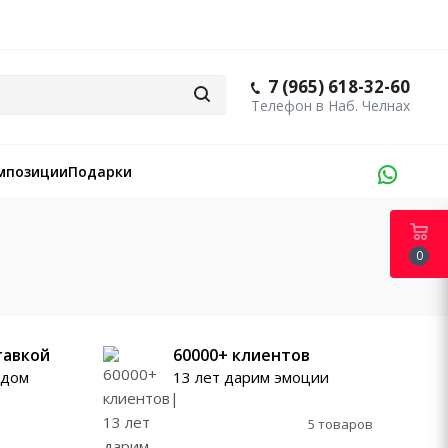
7 (965) 618-32-60
мпозиции
Подарки
х
0
тавкой
60000+ клиентов
ждом
13 лет дарим эмоции
5 товаров