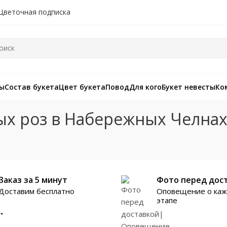
Цветочная подписка
зы
Состав букета
Цвет букета
Повод
Для кого
Букет невесты
Ко
ых роз в Набережных Челна
Заказ за 5 минут
Фото перед дос
Доставим бесплатно
Оповещение о ка
этапе