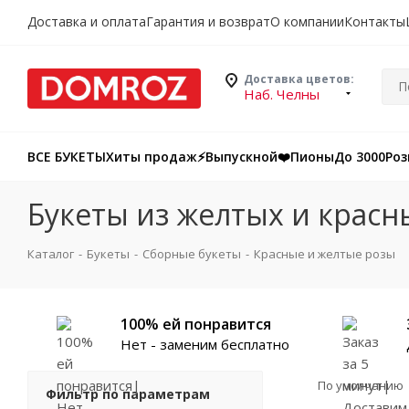
Доставка и оплата
Гарантия и возврат
О компании
Контакты
Доставка цветов:
Наб. Челны
ВСЕ БУКЕТЫ
Хиты продаж
⚡Выпускной
❤️Пионы
До 3000
Ро
Букеты из желтых и красн
Каталог
-
Букеты
-
Сборные букеты
-
Красные и желтые розы
100% ей понравится
Нет - заменим бесплатно
По умолчанию
Фильтр по параметрам