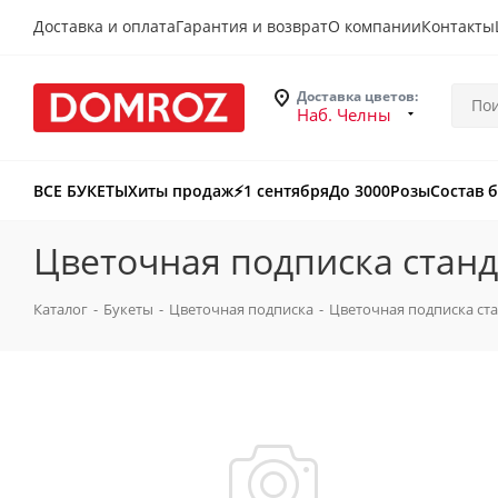
Доставка и оплата
Гарантия и возврат
О компании
Контакты
Доставка цветов:
Наб. Челны
ВСЕ БУКЕТЫ
Хиты продаж
⚡️1 сентября
До 3000
Розы
Состав 
Цветочная подписка стан
Каталог
-
Букеты
-
Цветочная подписка
-
Цветочная подписка ст