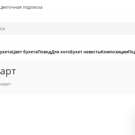
Цветочная подписка
букета
Цвет букета
Повод
Для кого
Букет невесты
Композиции
По
дарт
андарт