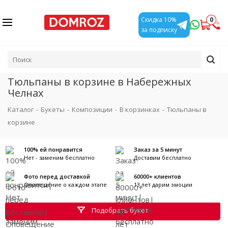
0
Скидка 10%
за подписку
Тюльпаны в корзине в Набережных
Челнах
Каталог
-
Букеты
-
Композиции
-
В корзинках
-
Тюльпаны в
корзине
100% ей понравится
Заказ за 5 минут
Нет - заменим бесплатно
Доставим бесплатно
Фото перед доставкой
60000+ клиентов
Оповещение о каждом этапе
13 лет дарим эмоции
Подобрать букет